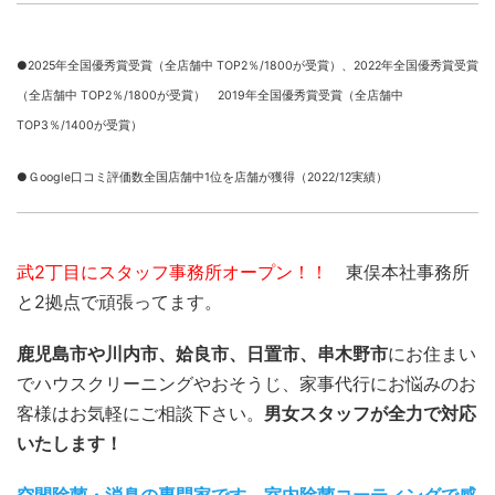
●2025年全国優秀賞受賞（全店舗中 TOP2％/1800が受賞）、
2022年全国優秀賞受賞
（全店舗中 TOP2％/1800が受賞） 2019年全国優秀賞受賞（全店舗中
TOP3％/1400が受賞）
●Ｇoogle口コミ評価数全国店舗中1位を店舗が獲得（2022/12実績）
武2丁目にスタッフ事務所オープン！！
東俣本社事務所
と2拠点で頑張ってます。
鹿児島市や川内市、姶良市、日置市、串木野市
にお住まい
でハウスクリーニングやおそうじ、家事代行にお悩みのお
客様はお気軽にご相談下さい。
男女スタッフが全力で対応
いたします！