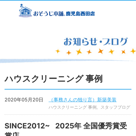
ハウスクリーニング 事例
2020年05月20日
（事務さんの独り言）新築美装
ハウスクリーニング 事例
スタッフブログ
SINCE2012~ 2025年 全国優秀賞受
賞店