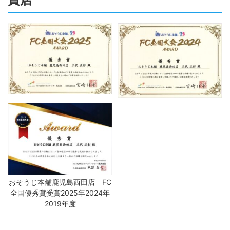
おそうじ本舗鹿児島西田店 FC
全国優秀賞受賞2025年2024年
2019年度