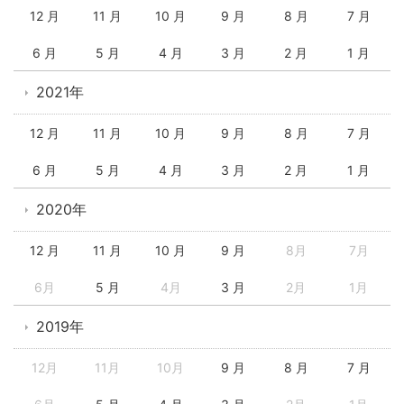
12 月
11 月
10 月
9 月
8 月
7 月
6 月
5 月
4 月
3 月
2 月
1 月
2021年
12 月
11 月
10 月
9 月
8 月
7 月
6 月
5 月
4 月
3 月
2 月
1 月
2020年
12 月
11 月
10 月
9 月
8月
7月
6月
5 月
4月
3 月
2月
1月
2019年
12月
11月
10月
9 月
8 月
7 月