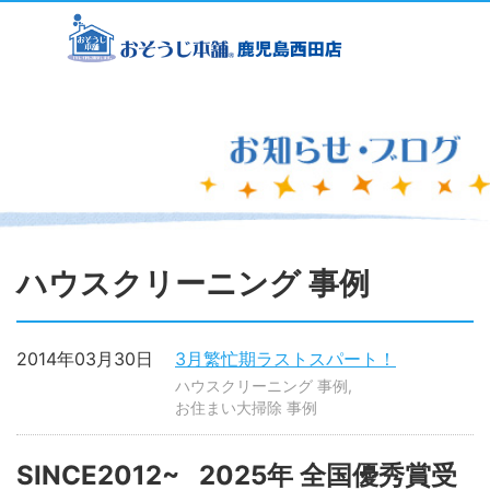
ハウスクリーニング 事例
2014年03月30日
3月繁忙期ラストスパート！
ハウスクリーニング 事例
お住まい大掃除 事例
SINCE2012~ 2025年 全国優秀賞受