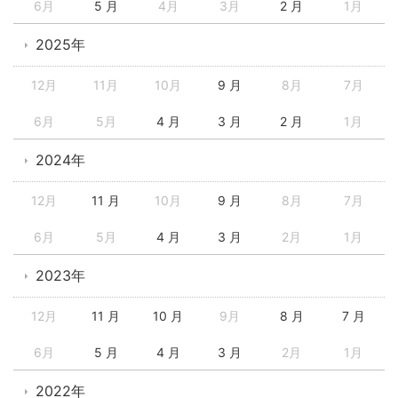
6月
5 月
4月
3月
2 月
1月
2025年
12月
11月
10月
9 月
8月
7月
6月
5月
4 月
3 月
2 月
1月
2024年
12月
11 月
10月
9 月
8月
7月
6月
5月
4 月
3 月
2月
1月
2023年
12月
11 月
10 月
9月
8 月
7 月
6月
5 月
4 月
3 月
2月
1月
2022年