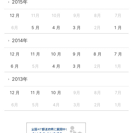
2015年
12 月
11月
10月
9月
8月
7月
6月
5 月
4 月
3 月
2月
1 月
2014年
12 月
11 月
10 月
9 月
8 月
7 月
6 月
5月
4 月
3 月
2月
1月
2013年
12 月
11 月
10 月
9月
8月
7月
6月
5月
4月
3月
2月
1月