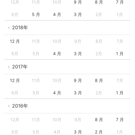
12月
11月
10月
9 月
8 月
7 月
6月
5 月
4 月
3 月
2月
1月
2018年
12 月
11月
10月
9月
8月
7月
6月
5月
4 月
3 月
2月
1 月
2017年
12 月
11月
10月
9 月
8 月
7月
6月
5月
4 月
3 月
2月
1 月
2016年
12月
11月
10月
9月
8 月
7 月
6月
5月
4月
3 月
2 月
1月