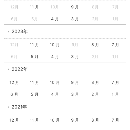
12月
11 月
10月
9 月
8月
7月
6月
5月
4 月
3 月
2月
1月
2023年
12月
11 月
10 月
9月
8 月
7 月
6月
5 月
4 月
3 月
2月
1月
2022年
12 月
11 月
10 月
9 月
8 月
7 月
6 月
5 月
4 月
3 月
2 月
1 月
2021年
12 月
11 月
10 月
9 月
8 月
7 月