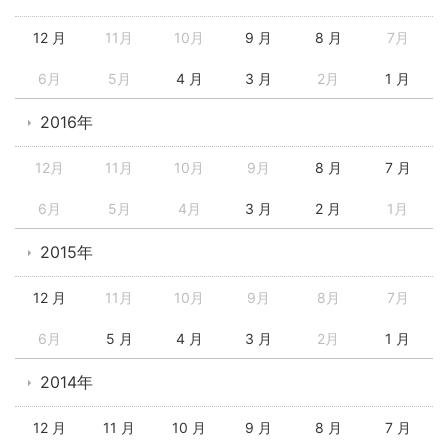
12 月
11月
10月
9 月
8 月
7月
6月
5月
4 月
3 月
2月
1 月
2016年
12月
11月
10月
9月
8 月
7 月
6月
5月
4月
3 月
2 月
1月
2015年
12 月
11月
10月
9月
8月
7月
6月
5 月
4 月
3 月
2月
1 月
2014年
12 月
11 月
10 月
9 月
8 月
7 月