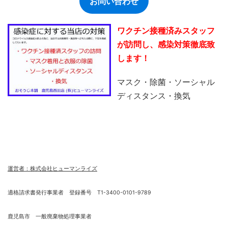
お問い合わせ
ワクチン接種済みスタッフ
が訪問し、感染対策徹底致
します！
マスク・除菌・ソーシャル
ディスタンス・換気
運営者：株式会社ヒューマンライズ
適格請求書発行事業者 登録番号 T1-3400-0101-9789
鹿児島市 一般廃棄物処理事業者