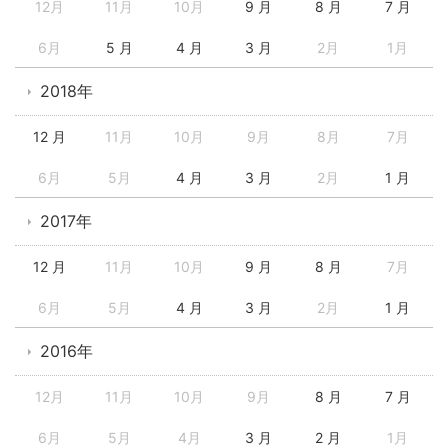
12月
11月
10月
9 月
8 月
7 月
6月
5 月
4 月
3 月
2月
1月
2018年
12 月
11月
10月
9月
8月
7月
6月
5月
4 月
3 月
2月
1 月
2017年
12 月
11月
10月
9 月
8 月
7月
6月
5月
4 月
3 月
2月
1 月
2016年
12月
11月
10月
9月
8 月
7 月
6月
5月
4月
3 月
2 月
1月