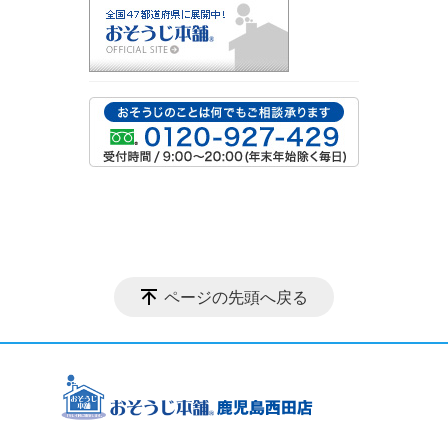
ページの先頭へ戻る