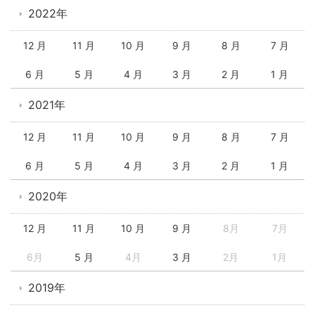
2022年
12 月
11 月
10 月
9 月
8 月
7 月
6 月
5 月
4 月
3 月
2 月
1 月
2021年
12 月
11 月
10 月
9 月
8 月
7 月
6 月
5 月
4 月
3 月
2 月
1 月
2020年
12 月
11 月
10 月
9 月
8月
7月
6月
5 月
4月
3 月
2月
1月
2019年