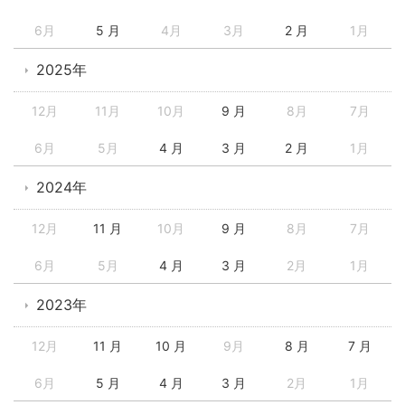
6月
5 月
4月
3月
2 月
1月
2025年
12月
11月
10月
9 月
8月
7月
6月
5月
4 月
3 月
2 月
1月
2024年
12月
11 月
10月
9 月
8月
7月
6月
5月
4 月
3 月
2月
1月
2023年
12月
11 月
10 月
9月
8 月
7 月
6月
5 月
4 月
3 月
2月
1月