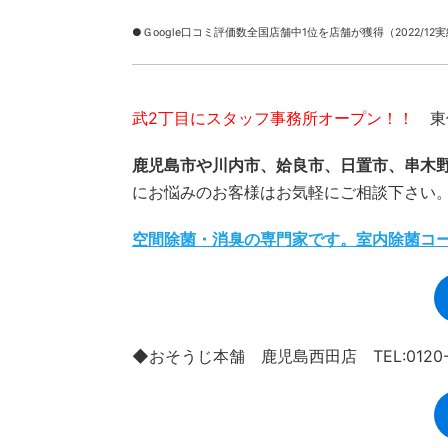
●Ｇoogle口コミ評価数全国店舗中1位を店舗が獲得（2022/12
武2丁目にスタッフ事務所オープン！！
東俣
鹿児島市や川内市、姶良市、日置市、串木
にお悩みのお客様はお気軽にご相談下さい
空間除菌・消臭の専門家です。室内除菌コ
◆おそうじ本舗 鹿児島西田店 TEL:0120-9