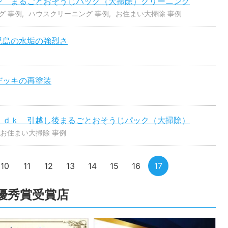
ン まるごとおそうじパック（大掃除）クリーニング
グ 事例
ハウスクリーニング 事例
お住まい大掃除 事例
児島の水垢の強烈さ
デッキの再塗装
ｌｄｋ 引越し後まるごとおそうじパック（大掃除）
お住まい大掃除 事例
10
11
12
13
14
15
16
17
全国優秀賞受賞店